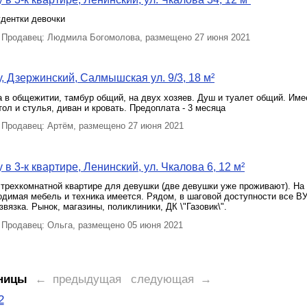
удентки девочки
Продавец: Людмила Богомолова, размещено 27 июня 2021
, Дзержинский, Салмышская ул. 9/3, 18 м²
 в общежитии, тамбур общий, на двух хозяев. Душ и туалет общий. Име
тол и стулья, диван и кровать. Предоплата - 3 месяца
Продавец: Артём, размещено 27 июня 2021
в 3-к квартире, Ленинский, ул. Чкалова 6, 12 м²
 трехкомнатной квартире для девушки (две девушки уже проживают). На
одимая мебель и техника имеется. Рядом, в шаговой доступности все В
звязка. Рынок, магазины, поликлиники, ДК \"Газовик\".
Продавец: Ольга, размещено 05 июня 2021
ницы
← предыдущая
следующая →
2