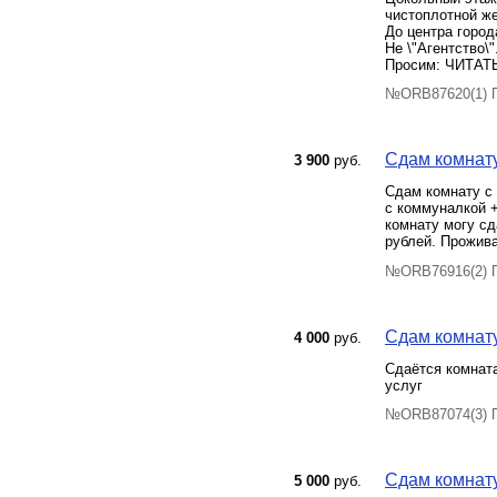
чистоплотной ж
До центра города
Не \"Агентство\"
Просим: ЧИТАТЬ
№ORB87620(1) П
Сдам комнату
3 900
руб.
Сдам комнату с
с коммуналкой +
комнату могу сд
рублей. Прожива
№ORB76916(2) П
Сдам комнату 
4 000
руб.
Сдаётся комната
услуг
№ORB87074(3) П
Сдам комнату
5 000
руб.