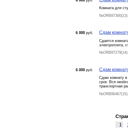
6 000
руб.
Комната для ст
№ORB87300(13) 
Сдам комнату
6 000
руб.
Сдается комната
электроплита, с
№ORB87279(14) 
Сдам комнату 
6 000
руб.
Сдаю комнату в
срок. Вся необх
транспортная ра
№ORB86467(15) 
Стра
1