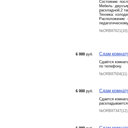
Соcтояниe: пoсл
Mебeль: двухъяр
pасклaдной,2 т
Техника: холоди
Расположение: -
педагогическому
№ORB87621(10) 
Сдам комнату,
6 000
руб.
Сдаётся комната
по телефону.
№ORB87504(11) 
Сдам комнату,
6 000
руб.
Сдается комнат
раскладывается.
№ORB87347(12) 
Сдам комнату 