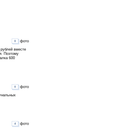
фото
0
 рублей вместе
я. Поэтому
алка 600
фото
0
мунальных
фото
4