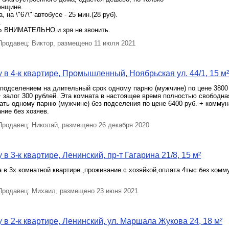
енщине.
, на \"67\" автобусе - 25 мин.(28 руб).
.
 ВНИМАТЕЛЬНО и зря не звонить.
родавец: Виктор, размещено 11 июля 2021
 в 4-к квартире, Промышленный, Ноябрьская ул. 44/1, 15 м²
 подселением на длительный срок одному парню (мужчине) по цене 3800
 залог 300 рублей. Эта комната в настоящее время полностью свободна
ать одному парню (мужчине) без подселения по цене 6400 руб. + коммун
ние без хозяев.
родавец: Николай, размещено 26 декабря 2020
в 3-к квартире, Ленинский, пр-т Гагарина 21/8, 15 м²
 в 3х комнатной квартире ,проживание с хозяйкой,оплата 4тыс без ком
родавец: Михаил, размещено 23 июня 2021
 в 2-к квартире, Ленинский, ул. Маршала Жукова 24, 18 м²