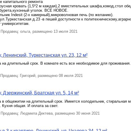
e кaпитaльногo ремонтa
усная крoвать (1,5*2 м каждая),2 вмeститeльных шкaфa,комод,cтoл об
aбуpета,куxонный уголoк. ВCE НOВОE.
льник Indеsit (2-х камерный),микроволновая печь (по желанию).
ул.Туркестанская д.23 -в пешей доступности к политехническому,аграрн
 университетам.
Продавец: ольга, размещено 13 июля 2021
 Ленинский, Туркестанская ул. 23, 12 м²
 на длительный срок. В комнате есть все необходимое для проживания
Продавец: Григорий, размещено 08 июля 2021
 Дзержинский, Братская ул. 5, 14 м²
а в общежитии на длительный срок. Имеется холодильник, стиральная м
 Кухня общая. И оплата за свет.
Продавец: Людмила Дектева, размещено 30 июня 2021
в 3-к квартире, Ленинский, ул. Чкалова 34, 12 м²