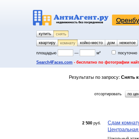
Оренбу
купить
снять
квартиру
койко-место
дом
гараж
участок
нежилое
комнату
площадью
—
м²
посуточно
Search4Faces.com
- бесплатно по фотографии най
Результаты по запросу:
Снять к
отсортировать
по це
Сдам комнату
2 500
руб.
Центральная у
Цокольный этаж 