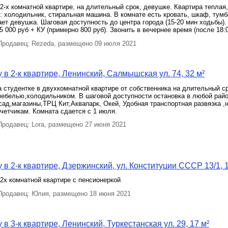
2-х комнатной квартире, на длительный срок, девушке. Квартира теплая,
ь: холодильник, стиральная машина. В комнате есть кровать, шкаф, тумб
ет девушка. Шаговая доступность до центра города (15-20 мин ходьбы)
5 000 руб + КУ (примерно 800 руб). Звонить в вечернее время (после 18:
родавец: Rezeda, размещено 09 июля 2021
 в 2-к квартире, Ленинский, Салмышская ул. 74, 32 м²
 студентке в двухкомнатной квартире от собственника на длительный ср
ебелью,холодильником. В шаговой доступности остановка в любой райо
сад,магазины,ТРЦ Кит,Аквапарк, Окей, Удобная транспортная развязка ,
четчикам. Комната сдается с 1 июля.
родавец: Lora, размещено 27 июня 2021
 в 2-к квартире, Дзержинский, ул. Конституции СССР 13/1, 1
2х комнатной квартире с пенсионеркой
родавец: Юлия, размещено 18 июня 2021
в 3-к квартире, Ленинский, Туркестанская ул. 29, 17 м²