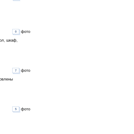
фото
0
ол, шкаф,
фото
7
новлены
фото
5