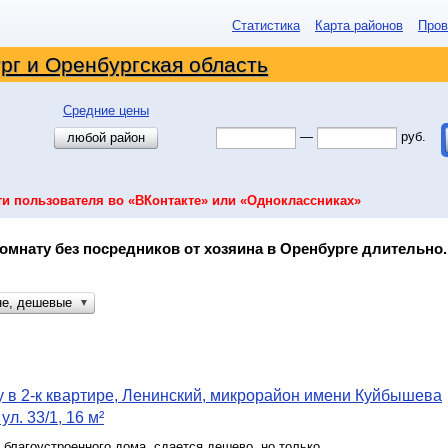
Статистика
Карта районов
Пров
рг и Оренбургская область
Средние цены
—
руб.
любой район
ти пользователя во «ВКонтакте» или «Одноклассниках»
омнату без посредников от хозяина в Оренбурге длительно.
не, дешевые
▼
 в 2-к квартире, Ленинский, микрорайон имени Куйбышева
л. 33/1, 16 м²
благоустроенного дома, сдается дешево, но только