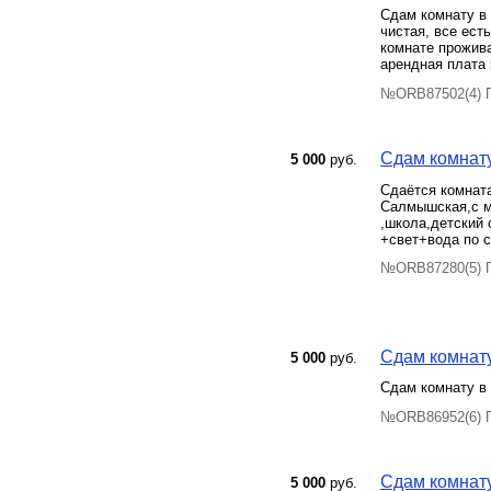
Сдам комнату в 
чистая, все ест
комнате прожива
арендная плата 
№ORB87502(4) П
Сдам комнату
5 000
руб.
Сдаётся комната
Салмышская,с м
,школа,детский 
+свет+вода по с
№ORB87280(5) П
Сдам комнату
5 000
руб.
Сдам комнату в 
№ORB86952(6) П
Сдам комнату 
5 000
руб.