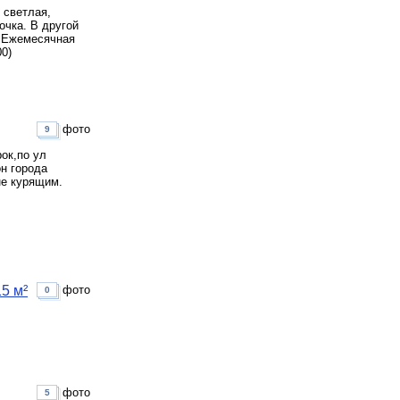
 светлая,
очка. В другой
. Ежемесячная
00)
фото
9
ок,по ул
н города
не курящим.
5 м²
фото
0
фото
5