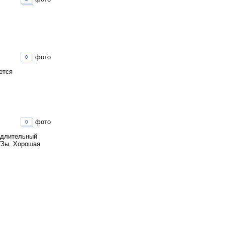
фото
0
ется
фото
0
 длительный
УЗы. Хорошая