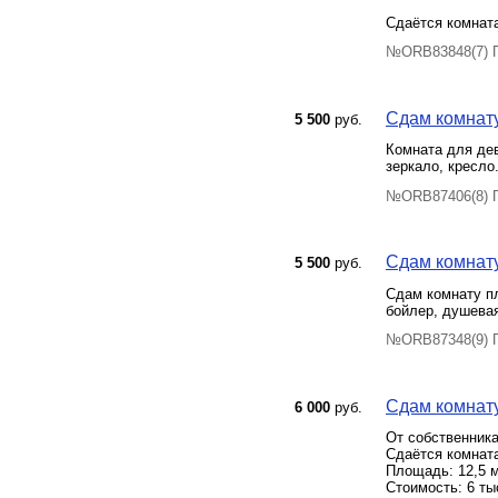
Сдаётся комната
№ORB83848(7) П
Сдам комнату 
5 500
руб.
Комната для дев
зеркало, кресло
№ORB87406(8) П
Сдам комнату
5 500
руб.
Сдам комнату пл
бойлер, душевая
№ORB87348(9) П
Сдам комнату 
6 000
руб.
Oт coбcтвeнникa
Cдaётся комната
Площадь: 12,5 м
Стoимoсть: 6 ты