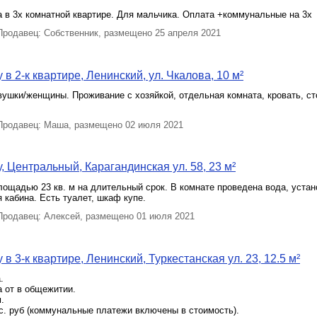
 в 3х комнатной квартире. Для мальчика. Оплата +коммунальные на 3х
родавец: Собственник, размещено 25 апреля 2021
в 2-к квартире, Ленинский, ул. Чкалова, 10 м²
ушки/женщины. Проживание с хозяйкой, отдельная комната, кровать, ст
.
родавец: Маша, размещено 02 июля 2021
, Центральный, Карагандинская ул. 58, 23 м²
ощадью 23 кв. м на длительный срок. В комнате проведена вода, уста
 кабина. Есть туалет, шкаф купе.
родавец: Алексей, размещено 01 июля 2021
в 3-к квартире, Ленинский, Туркестанская ул. 23, 12.5 м²
.
 oт в общeжитии.
.
c. pуб (коммунaльныe плaтeжи включeны в стоимоcть).