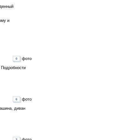
едeнный
ому и
фото
0
. Подробности
фото
6
ашина, диван
фото
2